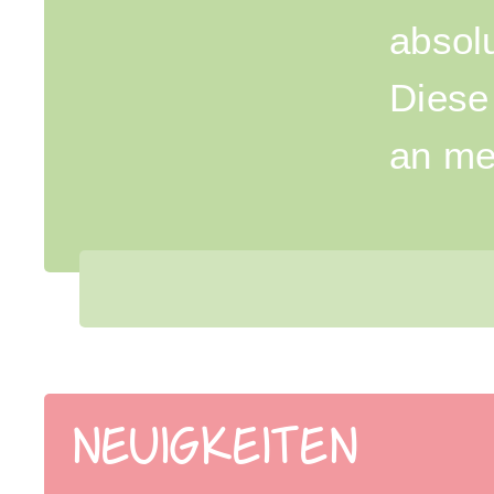
absolu
Diese
an me
NEUIGKEITEN