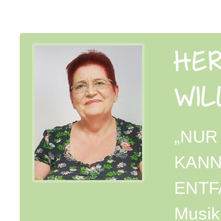
HER
WI
„NUR
KANN
ENTF
Musik