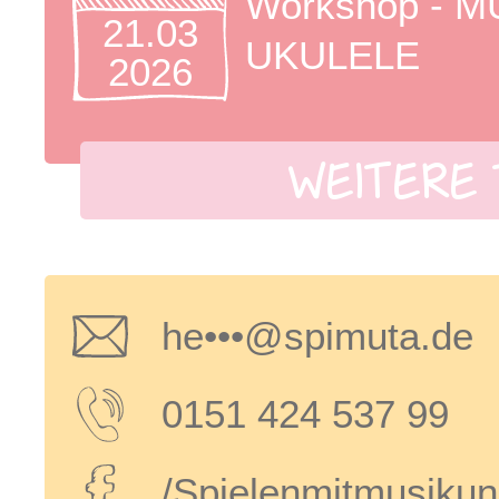
Workshop - 
21.03
UKULELE
2026
WEITERE 
he•••@spimuta.de
0151 424 537 99
/Spielenmitmusikun